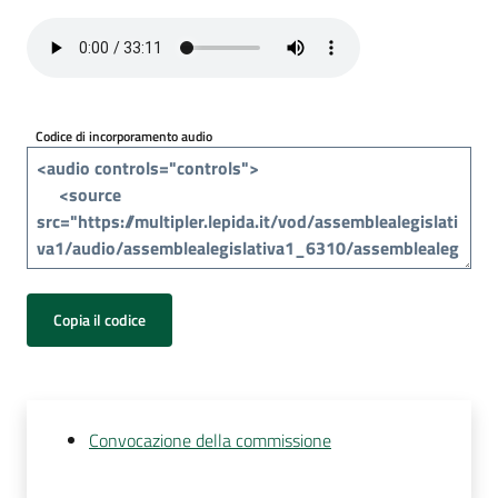
Per
i
media
Per
Codice di incorporamento audio
i
cittadini
Copia il codice
Convocazione della commissione