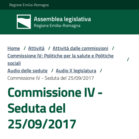
Vai al contenuto
Vai alla navigazione
Vai al footer
Regione Emilia-Romagna
Assemblea legislativa
Assemblea
Regione Emilia-Romagna
legislativa
Regione Emilia-
Romagna
Home
/
Attività
/
Attività dalle commissioni
/
Commissione IV: Politiche per la salute e Politiche
/
sociali
Assemblea
Audio delle sedute
/
Audio X legislatura
/
Commissione IV - Seduta del 25/09/2017
Commissione IV -
Attività
Seduta del
Argomenti
25/09/2017