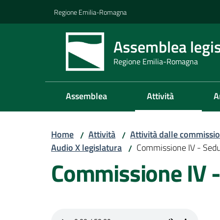
Vai al contenuto
Vai alla navigazione
Vai al footer
Regione Emilia-Romagna
Assemblea legis
Regione Emilia-Romagna
Assemblea
Attività
A
Home
Attività
Attività dalle commissio
/
/
Audio X legislatura
Commissione IV - Sed
/
Commissione IV 