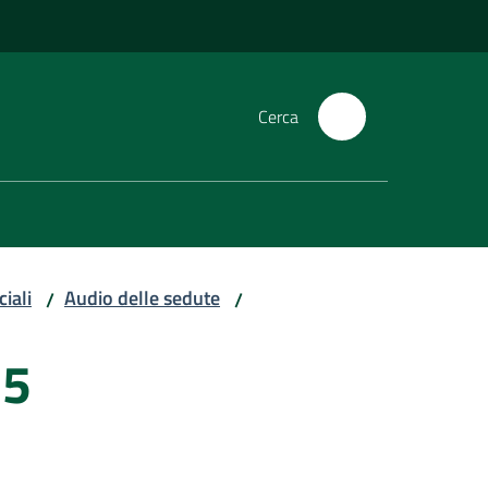
Cerca
iali
Audio delle sedute
/
/
15