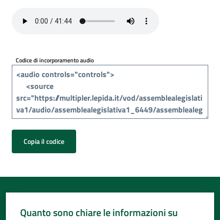
Per
i
media
Per
Codice di incorporamento audio
i
cittadini
Copia il codice
Quanto sono chiare le informazioni su