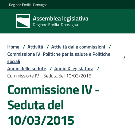
Vai al contenuto
Vai alla navigazione
Vai al footer
Regione Emilia-Romagna
Assemblea legislativa
Assemblea
Regione Emilia-Romagna
legislativa
Regione Emilia-
Romagna
Home
/
Attività
/
Attività dalle commissioni
/
Commissione IV: Politiche per la salute e Politiche
/
sociali
Assemblea
Audio delle sedute
/
Audio X legislatura
/
Commissione IV - Seduta del 10/03/2015
Commissione IV -
Attività
Seduta del
Argomenti
10/03/2015