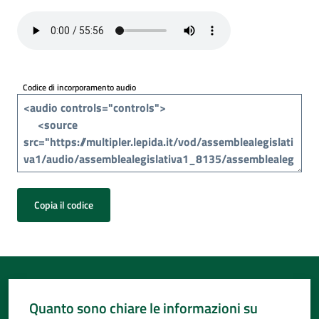
Per
i
media
Per
Codice di incorporamento audio
i
cittadini
Copia il codice
Quanto sono chiare le informazioni su