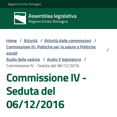
Vai al contenuto
Vai alla navigazione
Vai al footer
Regione Emilia-Romagna
Assemblea legislativa
Assemblea
Regione Emilia-Romagna
legislativa
Regione Emilia-
Romagna
Home
/
Attività
/
Attività dalle commissioni
/
Commissione IV: Politiche per la salute e Politiche
/
sociali
Assemblea
Audio delle sedute
/
Audio X legislatura
/
Commissione IV - Seduta del 06/12/2016
Commissione IV -
Attività
Seduta del
Argomenti
06/12/2016