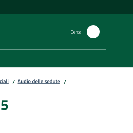
Cerca
iali
Audio delle sedute
/
/
15