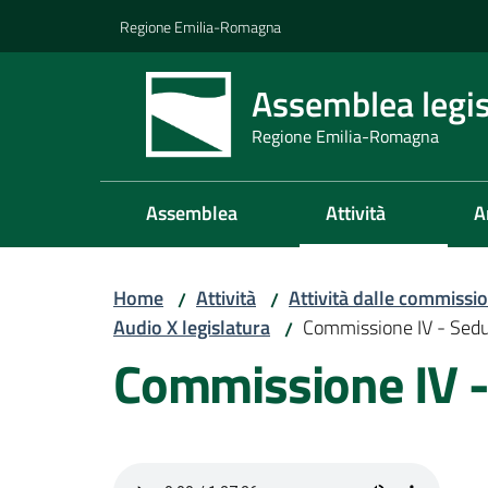
Vai al contenuto
Vai alla navigazione
Vai al footer
Regione Emilia-Romagna
Assemblea legis
Regione Emilia-Romagna
Assemblea
Attività
A
Home
Attività
Attività dalle commissio
/
/
Audio X legislatura
Commissione IV - Sed
/
Commissione IV 