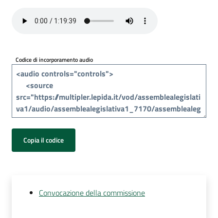
Per
i
media
Per
Codice di incorporamento audio
i
cittadini
Copia il codice
Convocazione della commissione