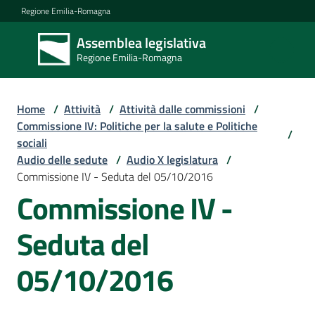
Vai al contenuto
Vai alla navigazione
Vai al footer
Regione Emilia-Romagna
Assemblea legislativa
Assemblea
Regione Emilia-Romagna
legislativa
Regione Emilia-
Romagna
Home
/
Attività
/
Attività dalle commissioni
/
Commissione IV: Politiche per la salute e Politiche
/
sociali
Assemblea
Audio delle sedute
/
Audio X legislatura
/
Commissione IV - Seduta del 05/10/2016
Commissione IV -
Attività
Seduta del
Argomenti
05/10/2016