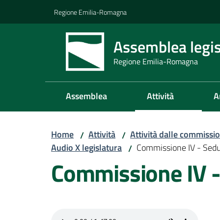
Vai al contenuto
Vai alla navigazione
Vai al footer
Regione Emilia-Romagna
Assemblea legis
Regione Emilia-Romagna
Assemblea
Attività
A
Home
Attività
Attività dalle commissio
/
/
Audio X legislatura
Commissione IV - Sed
/
Commissione IV 