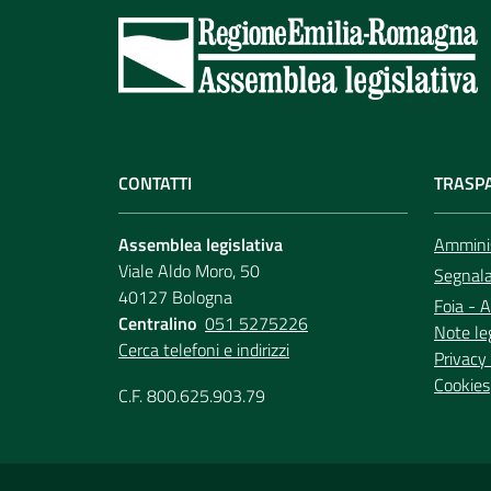
CONTATTI
TRASP
Assemblea legislativa
Amminis
Viale Aldo Moro, 50
Segnala 
40127 Bologna
Foia - A
Centralino
051 5275226
Note le
Cerca telefoni e indirizzi
Privacy 
Cookies
C.F. 800.625.903.79