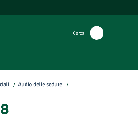
Cerca
iali
Audio delle sedute
/
/
18