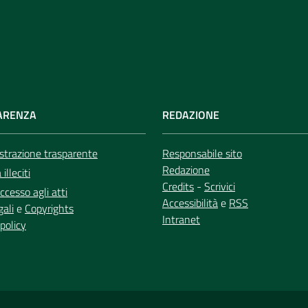
ARENZA
REDAZIONE
trazione trasparente
Responsabile sito
Redazione
illeciti
Credits
-
Scrivici
ccesso agli atti
Accessibilità
e
RSS
gali
e
Copyrights
Intranet
policy