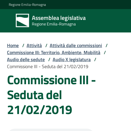
Vai al contenuto
Vai alla navigazione
Vai al footer
Regione Emilia-Romagna
Assemblea legislativa
Assemblea
Regione Emilia-Romagna
legislativa
Regione Emilia-
Romagna
Home
/
Attività
/
Attività dalle commissioni
/
Commissione III: Territorio, Ambiente, Mobilità
/
Audio delle sedute
/
Audio X legislatura
/
Assemblea
Commissione III - Seduta del 21/02/2019
Commissione III -
Attività
Seduta del
21/02/2019
Argomenti