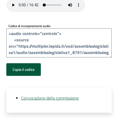
Per
i
media
Codice di incorporamento audio
Per
i
cittadini
Copia il codice
Convocazione della commissione