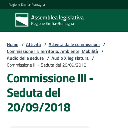
Vai al contenuto
Vai alla navigazione
Vai al footer
Regione Emilia-Romagna
Assemblea legislativa
Assemblea
Regione Emilia-Romagna
legislativa
Regione Emilia-
Romagna
Home
/
Attività
/
Attività dalle commissioni
/
Commissione III: Territorio, Ambiente, Mobilità
/
Audio delle sedute
/
Audio X legislatura
/
Assemblea
Commissione III - Seduta del 20/09/2018
Commissione III -
Attività
Seduta del
20/09/2018
Argomenti