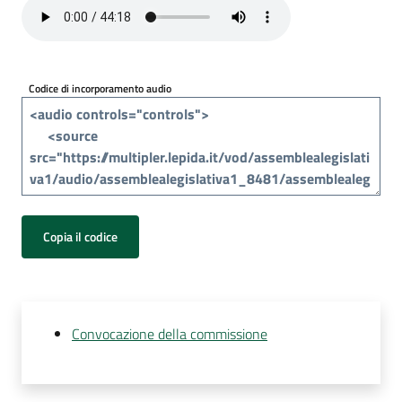
Per
i
media
Codice di incorporamento audio
Per
i
cittadini
Copia il codice
Convocazione della commissione