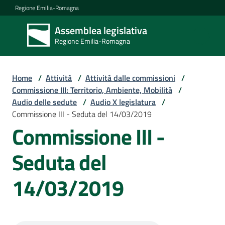
Vai al contenuto
Vai alla navigazione
Vai al footer
Regione Emilia-Romagna
Assemblea legislativa
Assemblea
Regione Emilia-Romagna
legislativa
Regione Emilia-
Romagna
Home
/
Attività
/
Attività dalle commissioni
/
Commissione III: Territorio, Ambiente, Mobilità
/
Audio delle sedute
/
Audio X legislatura
/
Assemblea
Commissione III - Seduta del 14/03/2019
Commissione III -
Attività
Seduta del
14/03/2019
Argomenti