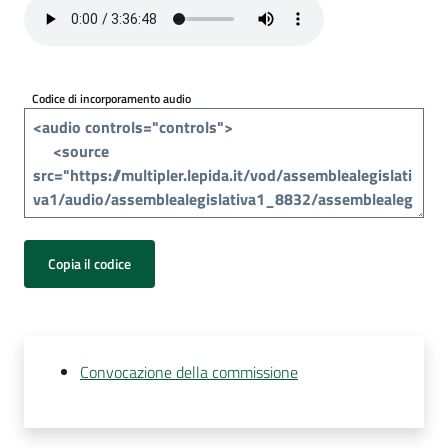
Per
i
media
Codice di incorporamento audio
Per
i
cittadini
Copia il codice
Convocazione della commissione