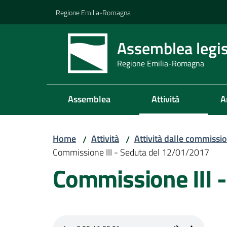
Vai al contenuto
Vai alla navigazione
Vai al footer
Regione Emilia-Romagna
Assemblea legis
Regione Emilia-Romagna
Assemblea
Attività
A
Home
Attività
Attività dalle commissio
/
/
Commissione III - Seduta del 12/01/2017
Commissione III 