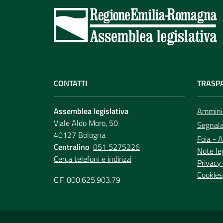
CONTATTI
TRASP
Assemblea legislativa
Amminis
Viale Aldo Moro, 50
Segnala 
40127 Bologna
Foia - A
Centralino
051 5275226
Note le
Cerca telefoni e indirizzi
Privacy 
Cookies
C.F. 800.625.903.79