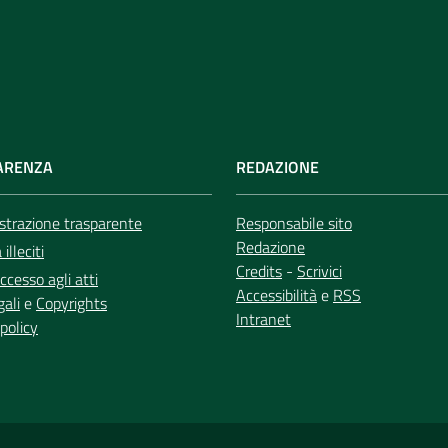
ARENZA
REDAZIONE
trazione trasparente
Responsabile sito
Redazione
illeciti
Credits
-
Scrivici
ccesso agli atti
Accessibilità
e
RSS
gali
e
Copyrights
Intranet
policy