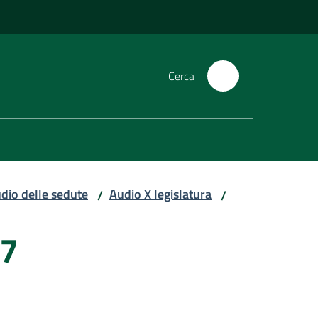
Cerca
dio delle sedute
Audio X legislatura
/
/
17