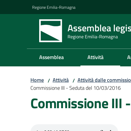
Vai al contenuto
Vai alla navigazione
Vai al footer
Regione Emilia-Romagna
Assemblea legis
Regione Emilia-Romagna
Assemblea
Attività
A
Home
Attività
Attività dalle commissio
/
/
Commissione III - Seduta del 10/03/2016
Commissione III 