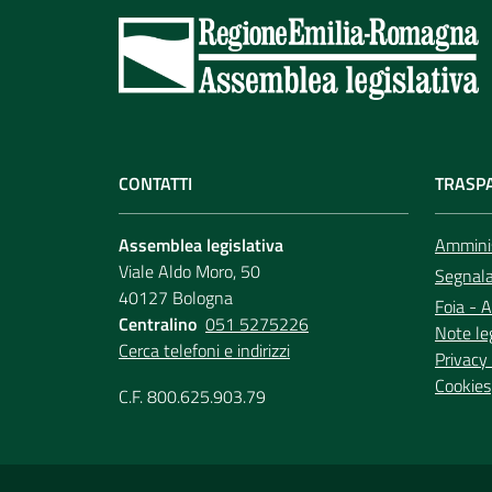
CONTATTI
TRASP
Assemblea legislativa
Amminis
Viale Aldo Moro, 50
Segnala 
40127 Bologna
Foia - A
Centralino
051 5275226
Note le
Cerca telefoni e indirizzi
Privacy 
Cookies
C.F. 800.625.903.79