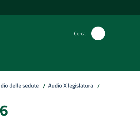
Cerca
dio delle sedute
Audio X legislatura
/
/
16