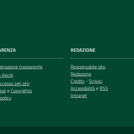
ARENZA
REDAZIONE
trazione trasparente
Responsabile sito
Redazione
illeciti
Credits
-
Scrivici
ccesso agli atti
Accessibilità
e
RSS
gali
e
Copyrights
Intranet
policy