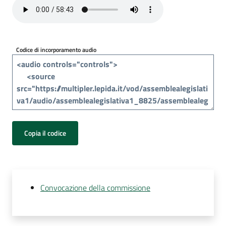
Per
i
media
Codice di incorporamento audio
Per
i
cittadini
Copia il codice
Convocazione della commissione