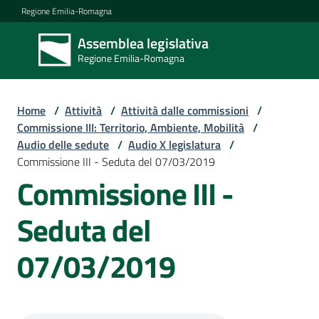
Vai al contenuto
Vai alla navigazione
Vai al footer
Regione Emilia-Romagna
Assemblea legislativa
Assemblea
Regione Emilia-Romagna
legislativa
Regione Emilia-
Romagna
Home
/
Attività
/
Attività dalle commissioni
/
Commissione III: Territorio, Ambiente, Mobilità
/
Audio delle sedute
/
Audio X legislatura
/
Assemblea
Commissione III - Seduta del 07/03/2019
Commissione III -
Attività
Seduta del
07/03/2019
Argomenti