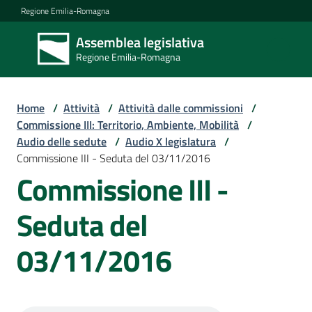
Vai al contenuto
Vai alla navigazione
Vai al footer
Regione Emilia-Romagna
Assemblea legislativa
Assemblea
Regione Emilia-Romagna
legislativa
Regione Emilia-
Romagna
Home
/
Attività
/
Attività dalle commissioni
/
Commissione III: Territorio, Ambiente, Mobilità
/
Audio delle sedute
/
Audio X legislatura
/
Assemblea
Commissione III - Seduta del 03/11/2016
Commissione III -
Attività
Seduta del
03/11/2016
Argomenti