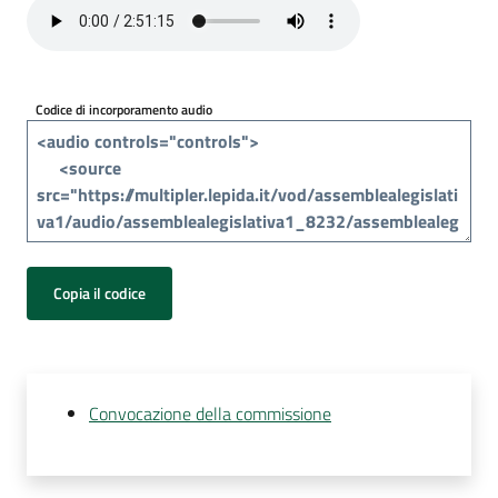
Per
i
media
Codice di incorporamento audio
Per
i
cittadini
Copia il codice
Convocazione della commissione