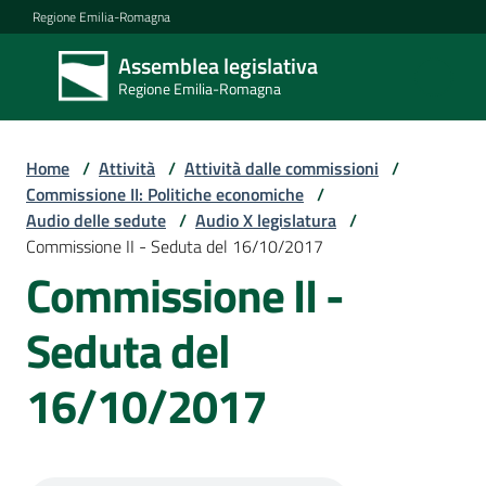
Vai al contenuto
Vai alla navigazione
Vai al footer
Regione Emilia-Romagna
Assemblea legislativa
Assemblea
Regione Emilia-Romagna
legislativa
Regione Emilia-
Romagna
Home
/
Attività
/
Attività dalle commissioni
/
Commissione II: Politiche economiche
/
Audio delle sedute
/
Audio X legislatura
/
Assemblea
Commissione II - Seduta del 16/10/2017
Commissione II -
Attività
Seduta del
16/10/2017
Argomenti