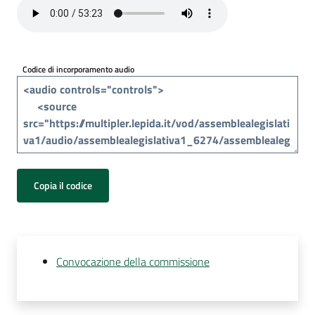
Per
i
media
Codice di incorporamento audio
Per
i
cittadini
Copia il codice
Convocazione della commissione