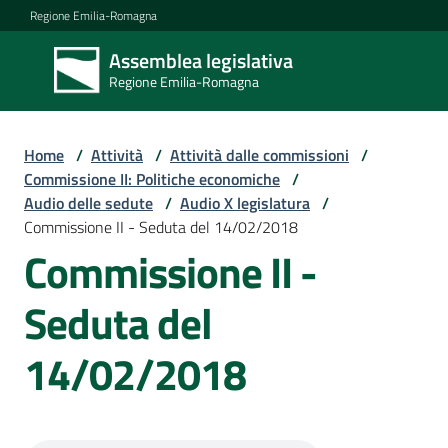
Vai al contenuto
Vai alla navigazione
Vai al footer
Regione Emilia-Romagna
Assemblea legislativa
Assemblea
Regione Emilia-Romagna
legislativa
Regione Emilia-
Romagna
Home
/
Attività
/
Attività dalle commissioni
/
Commissione II: Politiche economiche
/
Audio delle sedute
/
Audio X legislatura
/
Assemblea
Commissione II - Seduta del 14/02/2018
Commissione II -
Attività
Seduta del
14/02/2018
Argomenti