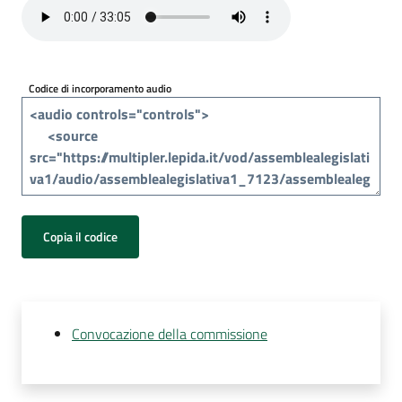
Per
i
media
Codice di incorporamento audio
Per
i
cittadini
Copia il codice
Convocazione della commissione