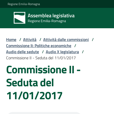
Vai al contenuto
Vai alla navigazione
Vai al footer
Regione Emilia-Romagna
Assemblea legislativa
Assemblea
Regione Emilia-Romagna
legislativa
Regione Emilia-
Romagna
Home
/
Attività
/
Attività dalle commissioni
/
Commissione II: Politiche economiche
/
Audio delle sedute
/
Audio X legislatura
/
Assemblea
Commissione II - Seduta del 11/01/2017
Commissione II -
Attività
Seduta del
11/01/2017
Argomenti