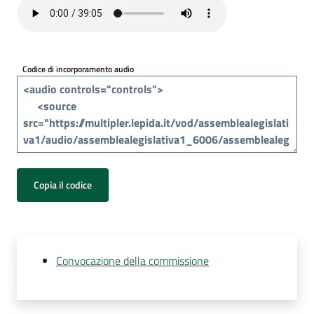
Per
i
media
Codice di incorporamento audio
Per
i
cittadini
Copia il codice
Convocazione della commissione