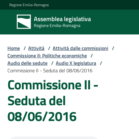
Vai al contenuto
Vai alla navigazione
Vai al footer
Regione Emilia-Romagna
Assemblea legislativa
Assemblea
Regione Emilia-Romagna
legislativa
Regione Emilia-
Romagna
Home
/
Attività
/
Attività dalle commissioni
/
Commissione II: Politiche economiche
/
Audio delle sedute
/
Audio X legislatura
/
Assemblea
Commissione II - Seduta del 08/06/2016
Commissione II -
Attività
Seduta del
08/06/2016
Argomenti