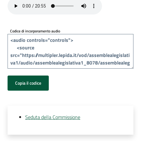
Per
i
media
Codice di incorporamento audio
Per
i
cittadini
Copia il codice
Seduta della Commissione