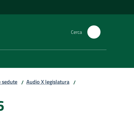
Cerca
e sedute
Audio X legislatura
/
/
6