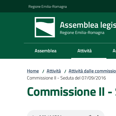
Vai al contenuto
Vai alla navigazione
Vai al footer
Regione Emilia-Romagna
Assemblea legis
Regione Emilia-Romagna
Assemblea
Attività
A
Home
Attività
Attività dalle commissio
/
/
Commissione II - Seduta del 07/09/2016
Commissione II -