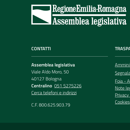
CONTATTI
TRASP
Assemblea legislativa
Amminis
Viale Aldo Moro, 50
Segnala 
40127 Bologna
Foia - A
Centralino
051 5275226
Note le
Cerca telefoni e indirizzi
Privacy 
Cookies
C.F. 800.625.903.79