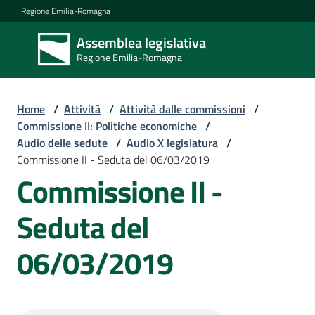
Vai al contenuto
Vai alla navigazione
Vai al footer
Regione Emilia-Romagna
Assemblea legislativa
Assemblea
Regione Emilia-Romagna
legislativa
Regione Emilia-
Romagna
Home
/
Attività
/
Attività dalle commissioni
/
Commissione II: Politiche economiche
/
Audio delle sedute
/
Audio X legislatura
/
Assemblea
Commissione II - Seduta del 06/03/2019
Commissione II -
Attività
Seduta del
06/03/2019
Argomenti