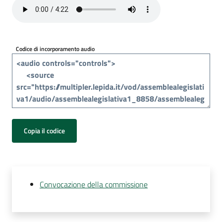
Per
i
media
Codice di incorporamento audio
Per
i
cittadini
Copia il codice
Convocazione della commissione